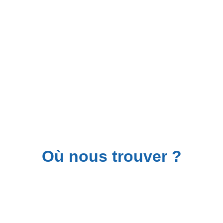
Barre au sol, Yoga, Pilates, ...
Où nous trouver ?
📍 lot 66/67 rue Aborigène, Hope Estate, 
97150 Saint Martin
(à côté de Chronopost et du cabinet de kiné)